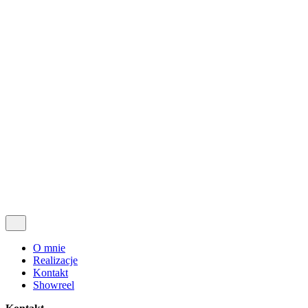
Realizacje
Kontakt
Showreel
O mnie
Realizacje
Kontakt
Showreel
© 2009-2026, Krzysztof Rosiak
All right reserved.
Follow Us
Yt.
O mnie
Realizacje
Kontakt
Showreel