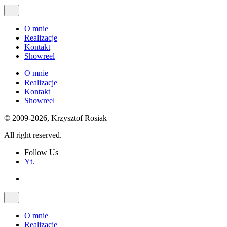
O mnie
Realizacje
Kontakt
Showreel
O mnie
Realizacje
Kontakt
Showreel
© 2009-2026, Krzysztof Rosiak
All right reserved.
Follow Us
Yt.
O mnie
Realizacje