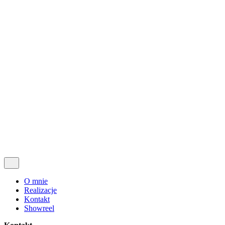
Realizacje
Kontakt
Showreel
O mnie
Realizacje
Kontakt
Showreel
© 2009-2026, Krzysztof Rosiak
All right reserved.
Follow Us
Yt.
O mnie
Realizacje
Kontakt
Showreel